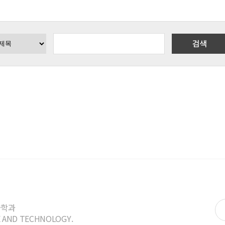
술학과
CE AND TECHNOLOGY.